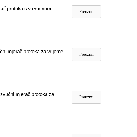
erač protoka s vremenom
Preuzmi
čni mjerač protoka za vrijeme
Preuzmi
azvučni mjerač protoka za
Preuzmi