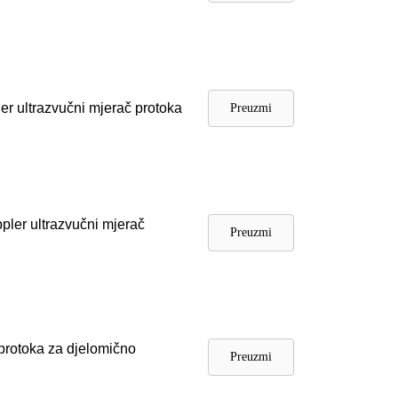
er ultrazvučni mjerač protoka
Preuzmi
pler ultrazvučni mjerač
Preuzmi
protoka za djelomično
Preuzmi