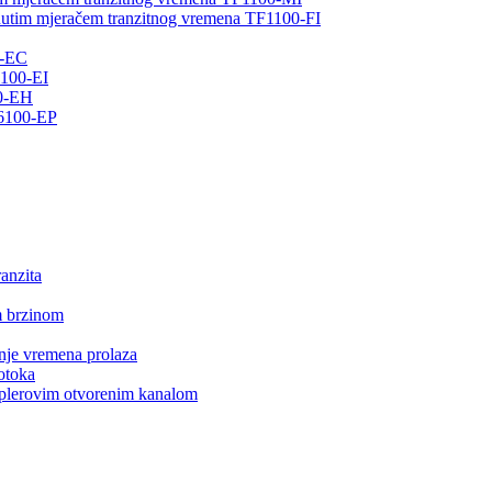
tnutim mjeračem tranzitnog vremena TF1100-FI
0-EC
6100-EI
00-EH
F6100-EP
anzita
m brzinom
nje vremena prolaza
otoka
plerovim otvorenim kanalom