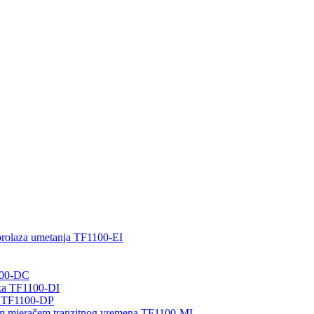
prolaza umetanja TF1100-EI
1100-DC
oka TF1100-DI
la TF1100-DP
tim mjeračem tranzitnog vremena TF1100-MI