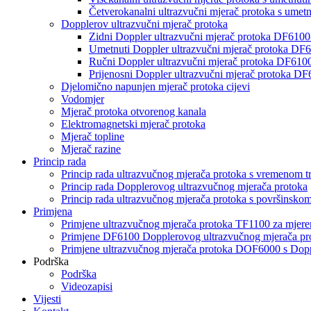
Četverokanalni ultrazvučni mjerač protoka s ume
Dopplerov ultrazvučni mjerač protoka
Zidni Doppler ultrazvučni mjerač protoka DF610
Umetnuti Doppler ultrazvučni mjerač protoka DF
Ručni Doppler ultrazvučni mjerač protoka DF61
Prijenosni Doppler ultrazvučni mjerač protoka D
Djelomično napunjen mjerač protoka cijevi
Vodomjer
Mjerač protoka otvorenog kanala
Elektromagnetski mjerač protoka
Mjerač topline
Mjerač razine
Princip rada
Princip rada ultrazvučnog mjerača protoka s vremenom tr
Princip rada Dopplerovog ultrazvučnog mjerača protoka
Princip rada ultrazvučnog mjerača protoka s površinsko
Primjena
Primjene ultrazvučnog mjerača protoka TF1100 za mjere
Primjene DF6100 Dopplerovog ultrazvučnog mjerača pr
Primjene ultrazvučnog mjerača protoka DOF6000 s Dop
Podrška
Podrška
Videozapisi
Vijesti