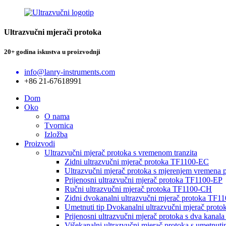
Ultrazvučni mjerači protoka
20+ godina iskustva u proizvodnji
info@lanry-instruments.com
+86 21-67618991
Dom
Oko
O nama
Tvornica
Izložba
Proizvodi
Ultrazvučni mjerač protoka s vremenom tranzita
Zidni ultrazvučni mjerač protoka TF1100-EC
Ultrazvučni mjerač protoka s mjerenjem vremena 
Prijenosni ultrazvučni mjerač protoka TF1100-EP
Ručni ultrazvučni mjerač protoka TF1100-CH
Zidni dvokanalni ultrazvučni mjerač protoka TF
Umetnuti tip Dvokanalni ultrazvučni mjerač prot
Prijenosni ultrazvučni mjerač protoka s dva kana
Višekanalni ultrazvučni mjerač protoka s umetnu