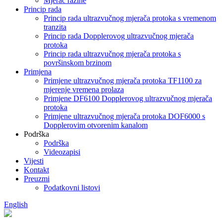
Mjerač razine
Princip rada
Princip rada ultrazvučnog mjerača protoka s vremenom
tranzita
Princip rada Dopplerovog ultrazvučnog mjerača
protoka
Princip rada ultrazvučnog mjerača protoka s
površinskom brzinom
Primjena
Primjene ultrazvučnog mjerača protoka TF1100 za
mjerenje vremena prolaza
Primjene DF6100 Dopplerovog ultrazvučnog mjerača
protoka
Primjene ultrazvučnog mjerača protoka DOF6000 s
Dopplerovim otvorenim kanalom
Podrška
Podrška
Videozapisi
Vijesti
Kontakt
Preuzmi
Podatkovni listovi
English