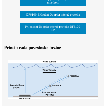
umetkom
DF6100-EH ručni Doppler mjerač protoka
Prijenosni Doppler mjerač protoka DF6100-
EP
Princip rada površinske brzine