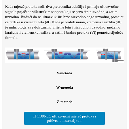
Kada mjerač protoka radi, dva pretvornika odašilju i primaju ultrazvučne
signale pojačane višestrukim snopom koji se prvo širi nizvodno, a zatim
uzvodno. Budući da se ultrazvuk širi brže nizvodno nego uzvodno, postojat
će razlika u vremenu leta (dt). Kada je protok miran, vremenska razlika (dt)
je nula. Stoga, sve dok znamo vrijeme leta i nizvodno i uzvodno, možemo
izračunati vremensku razliku, a zatim i brzinu protoka (Vf) pomoću sljedeće
formule.
V-metoda
W-metoda
Z-metoda
TF1100-EC ultrazvučni mjerač protoka s
pričvrsnom stezaljkom