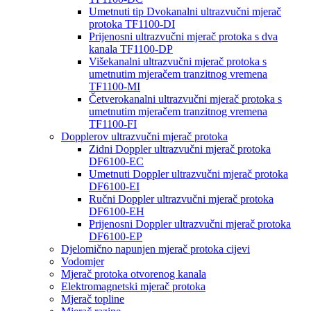
Umetnuti tip Dvokanalni ultrazvučni mjerač
protoka TF1100-DI
Prijenosni ultrazvučni mjerač protoka s dva
kanala TF1100-DP
Višekanalni ultrazvučni mjerač protoka s
umetnutim mjeračem tranzitnog vremena
TF1100-MI
Četverokanalni ultrazvučni mjerač protoka s
umetnutim mjeračem tranzitnog vremena
TF1100-FI
Dopplerov ultrazvučni mjerač protoka
Zidni Doppler ultrazvučni mjerač protoka
DF6100-EC
Umetnuti Doppler ultrazvučni mjerač protoka
DF6100-EI
Ručni Doppler ultrazvučni mjerač protoka
DF6100-EH
Prijenosni Doppler ultrazvučni mjerač protoka
DF6100-EP
Djelomično napunjen mjerač protoka cijevi
Vodomjer
Mjerač protoka otvorenog kanala
Elektromagnetski mjerač protoka
Mjerač topline