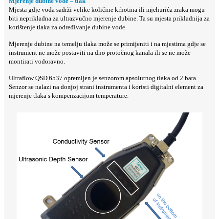
Mjerenje dubine vode – tlak
Mjesta gdje voda sadrži velike količine krhotina ili mjehurića zraka mogu
biti neprikladna za ultrazvučno mjerenje dubine. Ta su mjesta prikladnija za
korištenje tlaka za određivanje dubine vode.
Mjerenje dubine na temelju tlaka može se primijeniti i na mjestima gdje se
instrument ne može postaviti na dno protočnog kanala ili se ne može
montirati vodoravno.
Ultraflow QSD 6537 opremljen je senzorom apsolutnog tlaka od 2 bara.
Senzor se nalazi na donjoj strani instrumenta i koristi digitalni element za
mjerenje tlaka s kompenzacijom temperature.