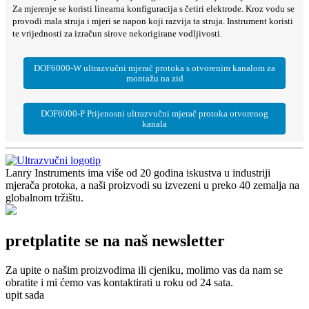
Za mjerenje se koristi linearna konfiguracija s četiri elektrode. Kroz vodu se
provodi mala struja i mjeri se napon koji razvija ta struja. Instrument koristi
te vrijednosti za izračun sirove nekorigirane vodljivosti.
DOF6000-W ultrazvučni mjerač protoka s otvorenim kanalom za
montažu na zid
DOF6000-P Prijenosni ultrazvučni mjerač protoka otvorenog
kanala
Lanry Instruments ima više od 20 godina iskustva u industriji
mjerača protoka, a naši proizvodi su izvezeni u preko 40 zemalja na
globalnom tržištu.
pretplatite se na naš newsletter
Za upite o našim proizvodima ili cjeniku, molimo vas da nam se
obratite i mi ćemo vas kontaktirati u roku od 24 sata.
upit sada