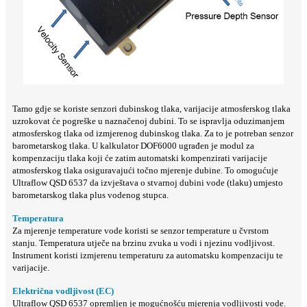
Tamo gdje se koriste senzori dubinskog tlaka, varijacije atmosferskog tlaka
uzrokovat će pogreške u naznačenoj dubini. To se ispravlja oduzimanjem
atmosferskog tlaka od izmjerenog dubinskog tlaka. Za to je potreban senzor
barometarskog tlaka. U kalkulator DOF6000 ugrađen je modul za
kompenzaciju tlaka koji će zatim automatski kompenzirati varijacije
atmosferskog tlaka osiguravajući točno mjerenje dubine. To omogućuje
Ultraflow QSD 6537 da izvještava o stvarnoj dubini vode (tlaku) umjesto
barometarskog tlaka plus vodenog stupca.
Temperatura
Za mjerenje temperature vode koristi se senzor temperature u čvrstom
stanju. Temperatura utječe na brzinu zvuka u vodi i njezinu vodljivost.
Instrument koristi izmjerenu temperaturu za automatsku kompenzaciju te
varijacije.
Električna vodljivost (EC)
Ultraflow QSD 6537 opremljen je mogućnošću mjerenja vodljivosti vode.