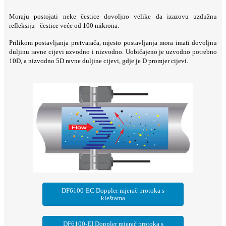
Moraju postojati neke čestice dovoljno velike da izazovu uzdužnu
refleksiju - čestice veće od 100 mikrona.
Prilikom postavljanja pretvarača, mjesto postavljanja mora imati dovoljnu
duljinu ravne cijevi uzvodno i nizvodno. Uobičajeno je uzvodno potrebno
10D, a nizvodno 5D ravne duljine cijevi, gdje je D promjer cijevi.
DF6100-EC Doppler mjerač protoka s
kleštama
DF6100-EI Doppler mjerač protoka s