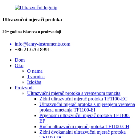
Ultrazvučni mjerači protoka
20+ godina iskustva u proizvodnji
info@lanry-instruments.com
+86 21-67618991
Dom
Oko
O nama
Tvornica
Izložba
Proizvodi
Ultrazvučni mjerač protoka s vremenom tranzita
Zidni ultrazvučni mjerač protoka TF1100-EC
Ultrazvučni mjerač protoka s mjerenjem vremena
prolaza umetanja TF1100-EI
Prijenosni ultrazvučni mjerač protoka TF1100-
EP
Ručni ultrazvučni mjerač protoka TF1100-CH
Zidni dvokanalni ultrazvučni mjerač protoka
TF1100-DC