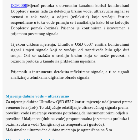
DOF6000
Mjerač protoka s otvorenim kanalom koristi kontinuirani
Dopplerov način rada za detekciju brzine vode, ultrazvučni signal se
prenosi u tok vode, a odjeci (refleksije) koje vraćaju čestice
suspendirane u toku vode primaju se i analiziraju kako bi se izdvojio
Dopplerov pomak (brzina). Prijenos je kontinuiran i istovremen s
prijemom povratnog signala.
Tijekom ciklusa mjerenja, Ultraflow QSD 6537 emitira kontinuirani
signal i mjeri signale koji se vraćaju od raspršivača bilo gdje duž
snopa. Oni se razlažu u srednju brzinu koja se može povezati s
brzinom protoka u kanalu na prikladnim mjestima.
Prijemnik u instrumentu detektira reflektirane signale, a ti se signali
analiziraju tehnikama digitalne obrade signala.
Mjerenje dubine vode – ultrazvučno
Za mjerenje dubine Ultraflow QSD 6537 koristi mjerenje udaljenosti prema
vremenu leta (ToF). To uključuje odašiljanje ultrazvučnog signala prema
površini vode i mjerenje vremena potrebnog da instrument primi odjek s
površine. Udaljenost (dubina vode) proporcionalna je vremenu prolaska i
brzini zvuka u vodi (korigiranoj za temperaturu i gustoću).
Maksimalna ultrazvučna dubina mjerenja je ograničena na 5 m.