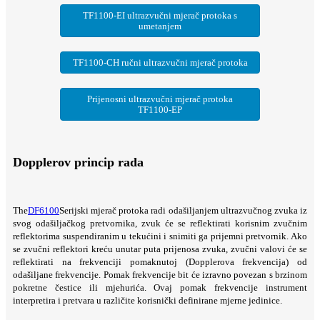
TF1100-EI ultrazvučni mjerač protoka s
umetanjem
TF1100-CH ručni ultrazvučni mjerač protoka
Prijenosni ultrazvučni mjerač protoka
TF1100-EP
Dopplerov princip rada
The
DF6100
Serijski mjerač protoka radi odašiljanjem ultrazvučnog zvuka iz
svog odašiljačkog pretvornika, zvuk će se reflektirati korisnim zvučnim
reflektorima suspendiranim u tekućini i snimiti ga prijemni pretvornik. Ako
se zvučni reflektori kreću unutar puta prijenosa zvuka, zvučni valovi će se
reflektirati na frekvenciji pomaknutoj (Dopplerova frekvencija) od
odašiljane frekvencije. Pomak frekvencije bit će izravno povezan s brzinom
pokretne čestice ili mjehurića. Ovaj pomak frekvencije instrument
interpretira i pretvara u različite korisnički definirane mjerne jedinice.