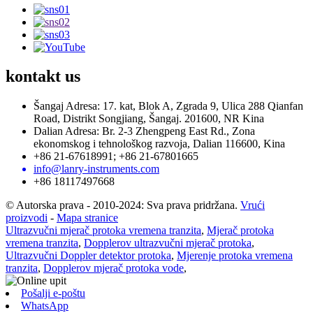
kontakt
us
Šangaj Adresa: 17. kat, Blok A, Zgrada 9, Ulica 288 Qianfan
Road, Distrikt Songjiang, Šangaj. 201600, NR Kina
Dalian Adresa: Br. 2-3 Zhengpeng East Rd., Zona
ekonomskog i tehnološkog razvoja, Dalian 116600, Kina
+86 21-67618991; +86 21-67801665
info@lanry-instruments.com
+86 18117497668
© Autorska prava - 2010-2024: Sva prava pridržana.
Vrući
proizvodi
-
Mapa stranice
Ultrazvučni mjerač protoka vremena tranzita
,
Mjerač protoka
vremena tranzita
,
Dopplerov ultrazvučni mjerač protoka
,
Ultrazvučni Doppler detektor protoka
,
Mjerenje protoka vremena
tranzita
,
Dopplerov mjerač protoka vode
,
Pošalji e-poštu
WhatsApp