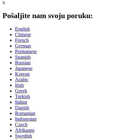
x
Pošaljite nam svoju poruku:
English
Chinese
French
German
Portuguese
Spanish
Russian
Japanese
Korean
Arabic
Irish
Greek
Turkish
Italian
Danish
Romanian
Indonesian
Czech
Afrikaans
Swedish