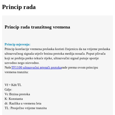
Princip rada
Princip rada tranzitnog vremena
Princip mjerenja:
Princip korelacije vremena prolaska koristi činjenicu da na vrijeme prolaska
ultrazvučnog signala utječe brzina protoka medija nosača. Poput plivača
koji se probija preko tekuće rijeke, ultrazvučni signal putuje sporije
uzvodno nego nizvodno.
Naše
TF1100 ultrazvučni mjerači protoka
rade prema ovom principu
vremena tranzita:
Vf = Kdt/TL
Gdje:
Vc Brzina protoka
K: Konstanta
dt: Razlika u vremenu leta
TL: Prosječno vrijeme tranzita