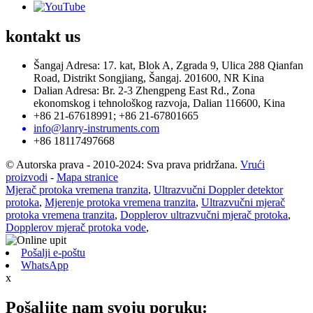
kontakt
us
Šangaj Adresa: 17. kat, Blok A, Zgrada 9, Ulica 288 Qianfan
Road, Distrikt Songjiang, Šangaj. 201600, NR Kina
Dalian Adresa: Br. 2-3 Zhengpeng East Rd., Zona
ekonomskog i tehnološkog razvoja, Dalian 116600, Kina
+86 21-67618991; +86 21-67801665
info@lanry-instruments.com
+86 18117497668
© Autorska prava - 2010-2024: Sva prava pridržana.
Vrući
proizvodi
-
Mapa stranice
Mjerač protoka vremena tranzita
,
Ultrazvučni Doppler detektor
protoka
,
Mjerenje protoka vremena tranzita
,
Ultrazvučni mjerač
protoka vremena tranzita
,
Dopplerov ultrazvučni mjerač protoka
,
Dopplerov mjerač protoka vode
,
Pošalji e-poštu
WhatsApp
x
Pošaljite nam svoju poruku: