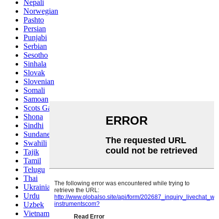
Nepali
Norwegian
Pashto
Persian
Punjabi
Serbian
Sesotho
Sinhala
Slovak
Slovenian
Somali
Samoan
Scots Gaelic
Shona
Sindhi
Sundanese
Swahili
Tajik
Tamil
Telugu
Thai
Ukrainian
Urdu
Uzbek
Vietnamese