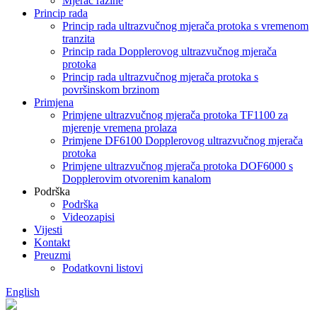
Mjerač razine
Princip rada
Princip rada ultrazvučnog mjerača protoka s vremenom
tranzita
Princip rada Dopplerovog ultrazvučnog mjerača
protoka
Princip rada ultrazvučnog mjerača protoka s
površinskom brzinom
Primjena
Primjene ultrazvučnog mjerača protoka TF1100 za
mjerenje vremena prolaza
Primjene DF6100 Dopplerovog ultrazvučnog mjerača
protoka
Primjene ultrazvučnog mjerača protoka DOF6000 s
Dopplerovim otvorenim kanalom
Podrška
Podrška
Videozapisi
Vijesti
Kontakt
Preuzmi
Podatkovni listovi
English