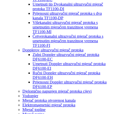
Umetnuti tip Dvokanalni ultrazvučni mjerač
protoka TF1100-DI
Prijenosni ultrazvučni mjerač protoka s dva
kanala TF1100-DP
Višekanalni ultrazvučni mjerač protoka s
umetnutim mjeračem tranzitnog vremena
TF1100-MI
Četverokanalni ultrazvučni mjerač protoka s
umetnutim mjeračem tranzitnog vremena
TF1100-FI
Dopplerov ultrazvučni mjerač protoka
Zidni Doppler ultrazvučni mjerač protoka
DF6100-EC
Umetnuti Doppler ultrazvučni mjerač protoka
DF6100-EI
Ručni Doppler ultrazvučni mjerač protoka
DF6100-EH
Prijenosni Doppler ultrazvučni mjerač protoka
DF6100-EP
Djelomično napunjen mjerač protoka cijevi
Vodomjer
Mjerač protoka otvorenog kanala
Elektromagnetski mjerač protoka
Mjerač topline