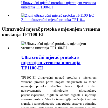
Ultrazvučni mjerač protoka s mjerenjem vremena
umetanja TF1100-EI
Zidni ultrazvučni mjerač protoka TF110...
Ultrazvučni mjerač protoka s mjerenjem vremena
umetanja TF1100-EI
Ultrazvučni mjerač protoka s
mjerenjem vremena umetanja
TF1100-EI
TF1100-EI ultrazvučni mjerač protoka s mjerenjem
vremena prolaza pruža bogate mogućnosti za točno
mjerenje protoka tekućine izvan cijevi. Koristi
najsuvremenije tehnologije ultrazvučnog
prijenosa/prijema, digitalne obrade signala i mjerenja
vremena prolaza. Vlastite tehnologije praćenja kvalitete
signala i samoadaptacije omogućuju sustavu optimalnu
automatsku prilagodbu različitim materijalima cijevi.