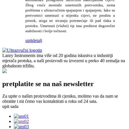
Zbog vruće montaže umetnutih pretvornika, nema
problema s ultrazvučnim spajanjem i spajanjem; Iako su
pretvornici umetnuti u stijenku cijevi, ne prodiru u
protok, stoga ne stvaraju poremećaje ili pad tlaka u
protoku. Umetnuti (vlažni) tip ima prednost dugoročne
stabilnosti i bolje točnosti.
upit
detalj
Lanry Instruments ima više od 20 godina iskustva u industriji
mjerača protoka, a naši proizvodi su izvezeni u preko 40 zemalja na
globalnom tržištu.
pretplatite se na naš newsletter
Za upite o našim proizvodima ili cjeniku, molimo vas da nam se
obratite i mi ćemo vas kontaktirati u roku od 24 sata.
upit sada