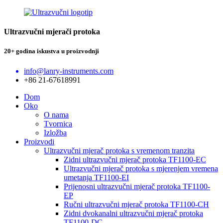
Ultrazvučni mjerači protoka
20+ godina iskustva u proizvodnji
info@lanry-instruments.com
+86 21-67618991
Dom
Oko
O nama
Tvornica
Izložba
Proizvodi
Ultrazvučni mjerač protoka s vremenom tranzita
Zidni ultrazvučni mjerač protoka TF1100-EC
Ultrazvučni mjerač protoka s mjerenjem vremena
umetanja TF1100-EI
Prijenosni ultrazvučni mjerač protoka TF1100-
EP
Ručni ultrazvučni mjerač protoka TF1100-CH
Zidni dvokanalni ultrazvučni mjerač protoka
TF1100-DC