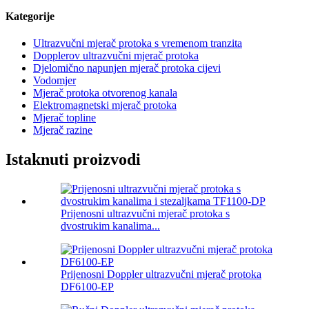
Kategorije
Ultrazvučni mjerač protoka s vremenom tranzita
Dopplerov ultrazvučni mjerač protoka
Djelomično napunjen mjerač protoka cijevi
Vodomjer
Mjerač protoka otvorenog kanala
Elektromagnetski mjerač protoka
Mjerač topline
Mjerač razine
Istaknuti proizvodi
Prijenosni ultrazvučni mjerač protoka s
dvostrukim kanalima...
Prijenosni Doppler ultrazvučni mjerač protoka
DF6100-EP